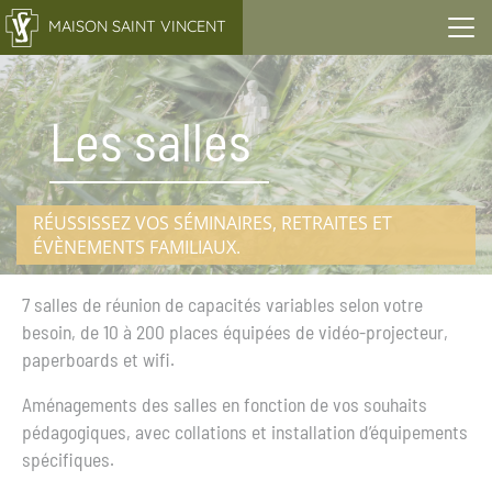
Panneau de gestion des cookies
MAISON SAINT VINCENT
Les salles
RÉUSSISSEZ VOS SÉMINAIRES, RETRAITES ET
ÉVÈNEMENTS FAMILIAUX.
7 salles de réunion de capacités variables selon votre
besoin, de 10 à 200 places équipées de vidéo-projecteur,
paperboards et wifi.
Aménagements des salles en fonction de vos souhaits
pédagogiques, avec collations et installation d’équipements
spécifiques.